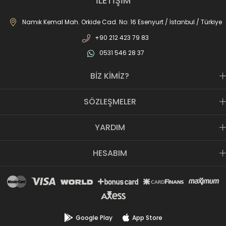
İLETİŞİM
mağazamız ile AS SPOR ailesi günden güne büyüyerek sektöre,
JOMA markası ile de Türkiye'de ülkemize hizmet etmektedir.
Namık Kemal Mah. Orkide Cad. No: 16 Esenyurt / İstanbul / Türkiye
+90 212 423 79 83
0531 546 28 37
BİZ KİMİZ?
SÖZLEŞMELER
YARDIM
HESABIM
Google Play
App Store