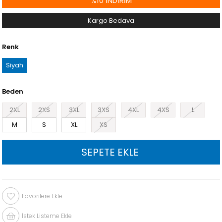
%
10
İNDIRIM
Kargo Bedava
Renk
Siyah
Beden
2XL
2XS
3XL
3XS
4XL
4XS
L
M
S
XL
XS
Favorilere Ekle
İstek Listeme Ekle