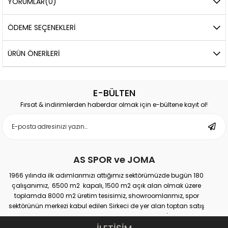
YORUMLAR
(0)
ÖDEME SEÇENEKLERI
ÜRÜN ÖNERILERI
E-BÜLTEN
Fırsat & indirimlerden haberdar olmak için e-bültene kayıt ol!
AS SPOR ve JOMA
1966 yılında ilk adımlarımızı attığımız sektörümüzde bugün 180
çalışanımız, 6500 m2 kapalı, 1500 m2 açık alan olmak üzere
toplamda 8000 m2 üretim tesisimiz, showroomlarımız, spor
sektörünün merkezi kabul edilen Sirkeci de yer alan toptan satış
mağazamız, Türkiye genelinde yaklaşık 300 bayimiz, İstanbul’da 10
perakande mağazamız, Türkiye’ye hizmet eden e-ticaret sanal