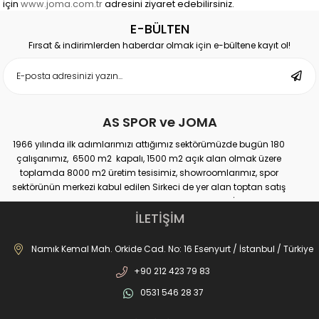
için
www.joma.com.tr
adresini ziyaret edebilirsiniz.
E-BÜLTEN
Fırsat & indirimlerden haberdar olmak için e-bültene kayıt ol!
AS SPOR ve JOMA
1966 yılında ilk adımlarımızı attığımız sektörümüzde bugün 180
çalışanımız, 6500 m2 kapalı, 1500 m2 açık alan olmak üzere
toplamda 8000 m2 üretim tesisimiz, showroomlarımız, spor
sektörünün merkezi kabul edilen Sirkeci de yer alan toptan satış
mağazamız, Türkiye genelinde yaklaşık 300 bayimiz, İstanbul’da 10
perakande mağazamız, Türkiye’ye hizmet eden e-ticaret sanal
İLETİŞİM
mağazamız ile AS SPOR ailesi günden güne büyüyerek sektöre,
JOMA markası ile de Türkiye'de ülkemize hizmet etmektedir.
Namık Kemal Mah. Orkide Cad. No: 16 Esenyurt / İstanbul / Türkiye
+90 212 423 79 83
0531 546 28 37