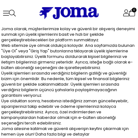
0
Joma olarak, müşterilerimize kolay ve güvenli bir alışveriş deneyimi
sunmak için üyelik işlemlerini basit ve hızlı bir şekilde
gerçekleştirebilecekleri bir platform sunmaktayız.
Web sitemize üye olmak oldukça kolaydır. Ana sayfamızda bulunan
"Üye Ol" veya "Giriş Yap" butonlarına tıklayarak üyelik işlemlerine
başlayabilirsiniz. Üyelik formunu doldurarak kişisel bilgilerinizi ve
iletişim bilgilerinizi girmeniz yeterlidir. Ayrıca, isteğe bağlı olarak e-
bülten aboneliği seçeneğini de işaretleyebilirsiniz.
Üyelik işlemleri sırasında verdiğiniz bilgilerin gizliliği ve güvenliği
bizim için önemlidir. Bu nedenle, tüm kişisel ve finansal bilgileriniz
güvenli bir şekilde saklanmaktadır. Üyelik işlemleri sırasında
verdiğiniz bilgilerin üçüncü şahıslarla paylaşılmayacağının
garantisini veriyoruz.
Üye olduktan sonra, hesabınızı istediğiniz zaman güncelleyebilir,
siparişlerinizi takip edebilir ve ödeme işlemlerinizi kolayca
gerçekleştirebilirsiniz. Ayrıca, özel indirimlerden ve
kampanyalardan haberdar olmak için e-bülten aboneliği
seçeneğini tercih edebilirsiniz.
Joma ailesine katılmak ve güvenli alışverişin keyfini çıkarmak için
hemen üye olun! Daha fazla bilgi ve detaylar