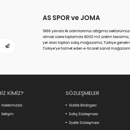
AS SPOR ve JOMA
1966 yılında ilk adımlarımızı attığımız sektörüm
olmak üzere toplamda 8000 m2 üretim tesisimiz, 
yer alan toptan satış mağazamız, Türkiye geneli
Türkiye’ye hizmet eden e-ticaret sanal mağazamı
markası ile de Türkiye'de ülkemize hizmet etmekte
BİZ KİMİZ?
SÖZLEŞMELER
Hakkımızda
Gizlilik Bildirgesi
İletişim
Satış Sözleşmesi
Üyelik Sözleşmesi