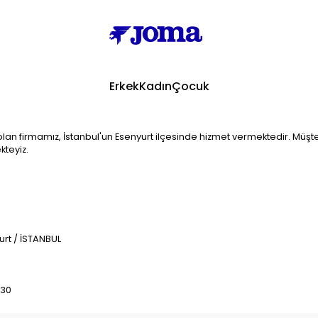
Erkek
Kadın
Çocuk
n firmamız, İstanbul'un Esenyurt ilçesinde hizmet vermektedir. Müşteri
kteyiz.
rt / İSTANBUL
:30