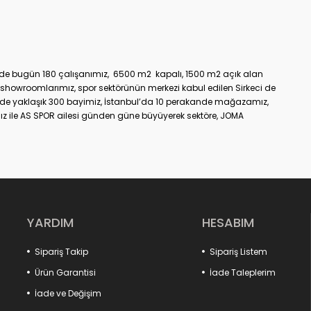
üzde bugün 180 çalışanımız, 6500 m2 kapalı, 1500 m2 açık alan
showroomlarımız, spor sektörünün merkezi kabul edilen Sirkeci de
nde yaklaşık 300 bayimiz, İstanbul’da 10 perakande mağazamız,
z ile AS SPOR ailesi günden güne büyüyerek sektöre, JOMA
dir.
YARDIM
HESABIM
Sipariş Takip
Sipariş Listem
Ürün Garantisi
İade Taleplerim
İade ve Değişim