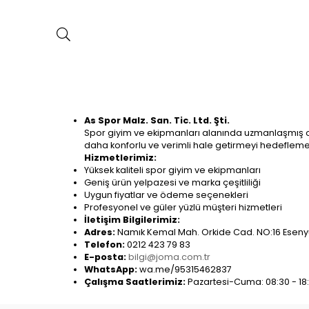
As Spor Malz. San. Tic. Ltd. Şti.
Spor giyim ve ekipmanları alanında uzmanlaşmış ola
daha konforlu ve verimli hale getirmeyi hedefleme
Hizmetlerimiz:
Yüksek kaliteli spor giyim ve ekipmanları
Geniş ürün yelpazesi ve marka çeşitliliği
Uygun fiyatlar ve ödeme seçenekleri
Profesyonel ve güler yüzlü müşteri hizmetleri
İletişim Bilgilerimiz:
Adres:
Namık Kemal Mah. Orkide Cad. NO:16 Esenyu
Telefon:
0212 423 79 83
E-posta:
bilgi@joma.com.tr
WhatsApp:
wa.me/95315462837
Çalışma Saatlerimiz:
Pazartesi-Cuma: 08:30 - 18