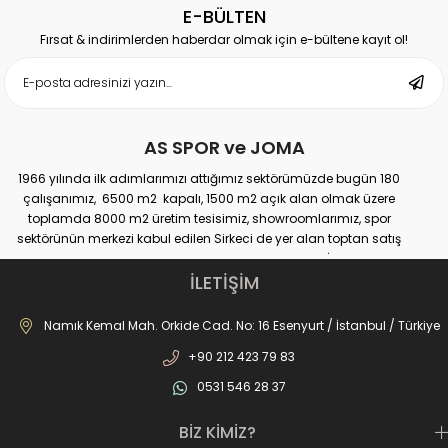
E-BÜLTEN
Fırsat & indirimlerden haberdar olmak için e-bültene kayıt ol!
AS SPOR ve JOMA
1966 yılında ilk adımlarımızı attığımız sektörümüzde bugün 180
çalışanımız, 6500 m2 kapalı, 1500 m2 açık alan olmak üzere
toplamda 8000 m2 üretim tesisimiz, showroomlarımız, spor
sektörünün merkezi kabul edilen Sirkeci de yer alan toptan satış
mağazamız, Türkiye genelinde yaklaşık 300 bayimiz, İstanbul’da 10
perakande mağazamız, Türkiye’ye hizmet eden e-ticaret sanal
İLETİŞİM
mağazamız ile AS SPOR ailesi günden güne büyüyerek sektöre,
JOMA markası ile de Türkiye'de ülkemize hizmet etmektedir.
Namık Kemal Mah. Orkide Cad. No: 16 Esenyurt / İstanbul / Türkiye
+90 212 423 79 83
0531 546 28 37
BİZ KİMİZ?