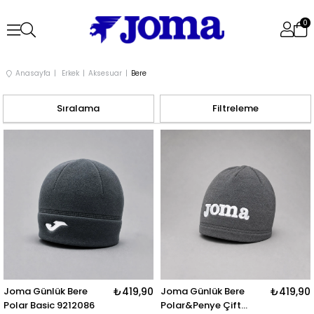
0
Anasayfa
Erkek
Aksesuar
Bere
Sıralama
Filtreleme
Joma Günlük Bere
₺419,90
Joma Günlük Bere
₺419,90
Polar Basic 9212086
Polar&Penye Çift