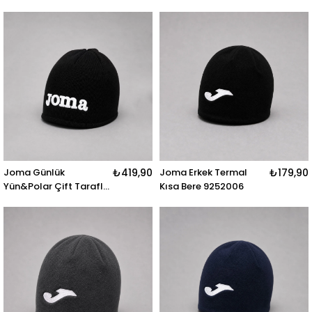
Taraflı 9212088
Joma Günlük
₺419,90
Joma Erkek Termal
₺179,90
Yün&Polar Çift Taraflı
Kısa Bere 9252006
Bere 9212089