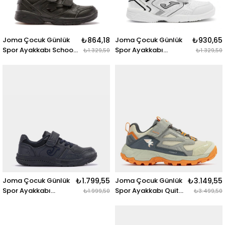
Joma Çocuk Günlük
₺864,18
Joma Çocuk Günlük
₺930,65
Spor Ayakkabı School
Spor Ayakkabı
₺1.329,50
₺1.329,50
Jr 2101 Wschow2101V
W.School Jr 2333
SCHOOL JR 2101
White Navy
NEGRO
Wschow2333V
W.SCHOOL JR 2333
WHITE NAVY
Joma Çocuk Günlük
₺1.799,55
Joma Çocuk Günlük
₺3.149,55
Spor Ayakkabı
Spor Ayakkabı Quito
₺1.999,50
₺3.499,50
W.Harvard Jr 2303
Jr 2412 Jquıtw2412V
Navy Wharw2303V
QUITO JR 2412 GREY
W.HARVARD JR 2303
GREEN