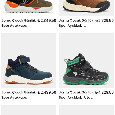
Joma Çocuk Günlük
₺2.349,50
Joma Çocuk Günlük
₺2.729,50
Spor Ayakkabı
Spor Ayakkabı
J.3080 Jr 2501
Camba Jr 2524
J3080W2501V
Jcambw2524V
J.3080 JR 2501
CAMBA JR 2524
BLACK ORANGE
BROWN
Joma Çocuk Günlük
₺2.439,50
Joma Çocuk Günlük
₺4.229,50
Spor Ayakkabı
Spor Ayakkabı Utah
J.Torcon Jr 2503
Jr 2501
Jtorcw2503V
Jutahw2501V UTAH
J.TORCON JR 2503
JR 2501 BLACK