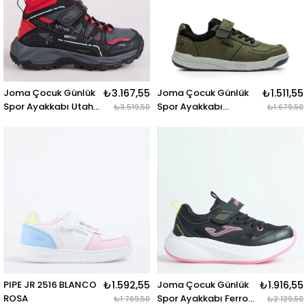
Joma Çocuk Günlük
₺3.167,55
Joma Çocuk Günlük
₺1.511,55
Spor Ayakkabı Utah
Spor Ayakkabı
₺3.519,50
₺1.679,50
Jr 2401 Black Red
J.Jarama Jr 2423
Jutahw2401V
Jjaraw2423V
J.JARAMA JR 2423
GREEN
PIPE JR 2516 BLANCO
₺1.592,55
Joma Çocuk Günlük
₺1.916,55
ROSA
Spor Ayakkabı Ferro
₺1.769,50
₺2.129,50