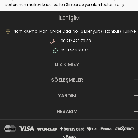
sektörünün merkezi kabul edilen Sirkeci de yer alan toptan satış
mağazamız, Türkiye genelinde yaklaşık 300 bayimiz, İstanbul’da 10
perakande mağazamız, Türkiye’ye hizmet eden e-ticaret sanal
İLETİŞİM
mağazamız ile AS SPOR ailesi günden güne büyüyerek sektöre,
JOMA markası ile de Türkiye'de ülkemize hizmet etmektedir.
Namık Kemal Mah. Orkide Cad. No: 16 Esenyurt / İstanbul / Türkiye
+90 212 423 79 83
0531 546 28 37
BİZ KİMİZ?
SÖZLEŞMELER
YARDIM
HESABIM