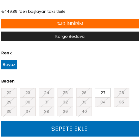
₺449,89
`den başlayan taksitlerle
%
10
İNDIRIM
Kargo Bedava
Renk
Beyaz
Beden
22
23
24
25
26
27
28
29
30
31
32
33
34
35
36
37
38
39
40