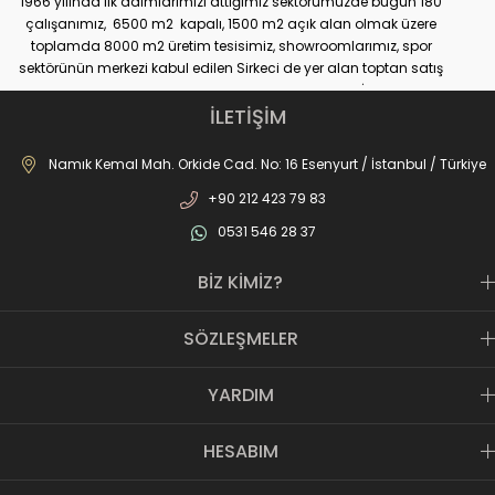
1966 yılında ilk adımlarımızı attığımız sektörümüzde bugün 180
çalışanımız, 6500 m2 kapalı, 1500 m2 açık alan olmak üzere
toplamda 8000 m2 üretim tesisimiz, showroomlarımız, spor
sektörünün merkezi kabul edilen Sirkeci de yer alan toptan satış
mağazamız, Türkiye genelinde yaklaşık 300 bayimiz, İstanbul’da 10
perakande mağazamız, Türkiye’ye hizmet eden e-ticaret sanal
İLETİŞİM
mağazamız ile AS SPOR ailesi günden güne büyüyerek sektöre,
JOMA markası ile de Türkiye'de ülkemize hizmet etmektedir.
Namık Kemal Mah. Orkide Cad. No: 16 Esenyurt / İstanbul / Türkiye
+90 212 423 79 83
0531 546 28 37
BİZ KİMİZ?
SÖZLEŞMELER
YARDIM
HESABIM