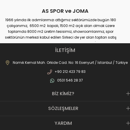
AS SPOR ve JOMA
1966 yılında ilk adımlarımızı attığımız sektörümüzde bugün 180
çalışanımız, 6500 m2 kapalı, 1500 m2 açık alan olmak üzere
toplamda 8000 m2 üretim tesisimiz, showroomlarımız, spor
sektörünün merkezi kabul edilen Sirkeci de yer alan toptan satış
mağazamız, Türkiye genelinde yaklaşık 300 bayimiz, İstanbul’da 10
perakande mağazamız, Türkiye’ye hizmet eden e-ticaret sanal
İLETİŞİM
mağazamız ile AS SPOR ailesi günden güne büyüyerek sektöre,
JOMA markası ile de Türkiye'de ülkemize hizmet etmektedir.
Namık Kemal Mah. Orkide Cad. No: 16 Esenyurt / İstanbul / Türkiye
+90 212 423 79 83
0531 546 28 37
BİZ KİMİZ?
SÖZLEŞMELER
YARDIM