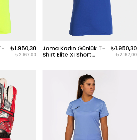
T-
₺1.950,30
Joma Kadın Günlük T-
₺1.950,30
Shirt Elite Xı Short
₺2.167,00
₺2.167,00
ITE
Sleeve 902252.702
ELITE XI SHORT SLEEVE
T-SHIRT ROYAL WHITE