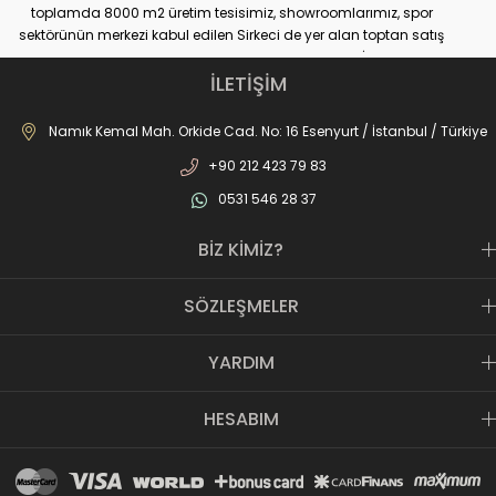
toplamda 8000 m2 üretim tesisimiz, showroomlarımız, spor
sektörünün merkezi kabul edilen Sirkeci de yer alan toptan satış
mağazamız, Türkiye genelinde yaklaşık 300 bayimiz, İstanbul’da 10
perakande mağazamız, Türkiye’ye hizmet eden e-ticaret sanal
İLETİŞİM
mağazamız ile AS SPOR ailesi günden güne büyüyerek sektöre,
JOMA markası ile de Türkiye'de ülkemize hizmet etmektedir.
Namık Kemal Mah. Orkide Cad. No: 16 Esenyurt / İstanbul / Türkiye
+90 212 423 79 83
0531 546 28 37
BİZ KİMİZ?
SÖZLEŞMELER
YARDIM
HESABIM