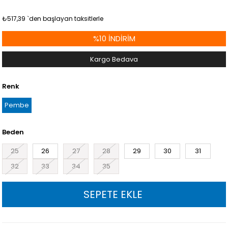
₺517,39
`den başlayan taksitlerle
%
10
İNDIRIM
Kargo Bedava
Renk
Pembe
Beden
25
26
27
28
29
30
31
32
33
34
35