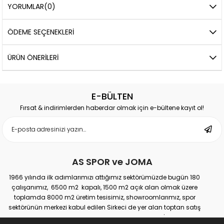
YORUMLAR
(0)
ÖDEME SEÇENEKLERI
ÜRÜN ÖNERILERI
E-BÜLTEN
Fırsat & indirimlerden haberdar olmak için e-bültene kayıt ol!
AS SPOR ve JOMA
1966 yılında ilk adımlarımızı attığımız sektörümüzde bugün 180
çalışanımız, 6500 m2 kapalı, 1500 m2 açık alan olmak üzere
toplamda 8000 m2 üretim tesisimiz, showroomlarımız, spor
sektörünün merkezi kabul edilen Sirkeci de yer alan toptan satış
mağazamız, Türkiye genelinde yaklaşık 300 bayimiz, İstanbul’da 10