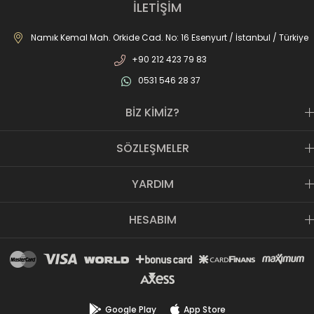
perakande mağazamız, Türkiye’ye hizmet eden e-ticaret sanal
İLETİŞİM
mağazamız ile AS SPOR ailesi günden güne büyüyerek sektöre,
JOMA markası ile de Türkiye'de ülkemize hizmet etmektedir.
Namık Kemal Mah. Orkide Cad. No: 16 Esenyurt / İstanbul / Türkiye
+90 212 423 79 83
0531 546 28 37
BİZ KİMİZ?
SÖZLEŞMELER
YARDIM
HESABIM
Google Play
App Store