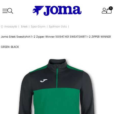
0
Anasayfa
Erkek
Spor Giyim
Eşofman Üstü
Joma Erkek Sweatshirt 1-2 Zipper Winner 100947.401 SWEATSHIRT 1-2 ZIPPER WINNER
GREEN-BLACK