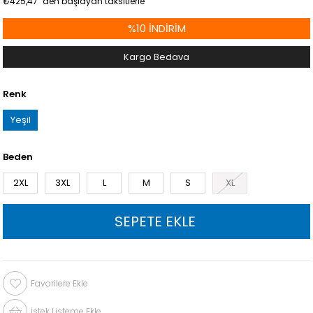
₺425,47
`den başlayan taksitlerle
%
10
İNDIRIM
Kargo Bedava
Renk
Yeşil
Beden
2XL
3XL
L
M
S
XL
Favorilere Ekle
İstek Listeme Ekle