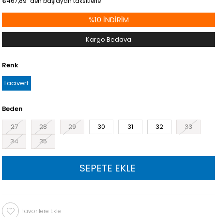
₺467,89
`den başlayan taksitlerle
%
10
İNDIRIM
Kargo Bedava
Renk
Lacivert
Beden
27
28
29
30
31
32
33
34
35
Favorilere Ekle