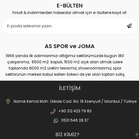
E-BÜLTEN
Fırsat & indirimlerden haberdar olmak için e-bültene kayıt ol!
AS SPOR ve JOMA
1966 yılında ilk adımlarımızı attığımız sektörümüzde bugün 180
çalışanımız, 6500 m2 kapalı, 1500 m2 açık alan olmak üzere
toplamda 8000 m2 üretim tesisimiz, showroomlarımız, spor
sektörünün merkezi kabul edilen Sirkeci de yer alan toptan satış
mağazamız, Türkiye genelinde yaklaşık 300 bayimiz, İstanbul’da 10
perakande mağazamız, Türkiye’ye hizmet eden e-ticaret sanal
İLETİŞİM
mağazamız ile AS SPOR ailesi günden güne büyüyerek sektöre,
JOMA markası ile de Türkiye'de ülkemize hizmet etmektedir.
Namık Kemal Mah. Orkide Cad. No: 16 Esenyurt / İstanbul / Türkiye
+90 212 423 79 83
0531 546 28 37
BİZ KİMİZ?