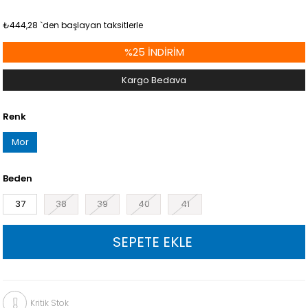
₺444,28
`den başlayan taksitlerle
%
25
İNDIRIM
Kargo Bedava
Renk
Mor
Beden
37
38
39
40
41
Kritik Stok