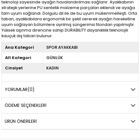
teknoloji sayesinde ayağın havalandırılması sağlanır. Ayakkabının
stratejik yerlerine PU sentetik malzeme parçaları eklendi ve ayağa
tam uyum sağlandı. Dolgulu dil ile de bu uyum mükemmelleşti. Orta
taban, ayakkabılara ergonomik bir şekil vererek ayağın hareketine
uyum sağlayan bölümlere ayrılmış süngerimsi filondan yapılmıştır.
Yüksek aşınma direncine sahip DURABILITY dayanıklılık teknolojili
kauçuk dış taban bulunur.
Ana Kategori
SPOR AYAKKABI
Alt Kategori
GÜNLÜK
Cinsiyet
KADIN
YORUMLAR
(0)
ÖDEME SEÇENEKLERI
ÜRÜN ÖNERILERI