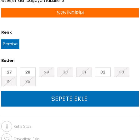
₺299,91
`den başlayan taksitlerle
%
25
İNDIRIM
Renk
Pembe
Beden
27
28
29
30
31
32
33
34
35
Kritik Stok
Favorilere Ekle