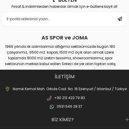
Fırsat & indirimlerden haberdar olmak için e-bültene kayıt ol!
AS SPOR ve JOMA
1966 yılında ilk adımlarımızı attığımız sektörümüzde bugün 180
çalışanımız, 6500 m2 kapalı, 1500 m2 açık alan olmak üzere
toplamda 8000 m2 üretim tesisimiz, showroomlarımız, spor
sektörünün merkezi kabul edilen Sirkeci de yer alan toptan satış
mağazamız, Türkiye genelinde yaklaşık 300 bayimiz, İstanbul’da 10
perakande mağazamız, Türkiye’ye hizmet eden e-ticaret sanal
İLETİŞİM
mağazamız ile AS SPOR ailesi günden güne büyüyerek sektöre,
JOMA markası ile de Türkiye'de ülkemize hizmet etmektedir.
Namık Kemal Mah. Orkide Cad. No: 16 Esenyurt / İstanbul / Türkiye
+90 212 423 79 83
0531 546 28 37
BİZ KİMİZ?