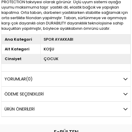
PROTECTION takviyesi olarak görünür. Üçlü uyum sistemi ayağa
uyumu maksimuma taşır: yastıklı dil, elastik bağcık ve yapışkan
kapatma. Orta taban, darbeleri yastıklarken stabilite sağlamak için
orta sertlikte filondan yapılmıştır. Taban, sürtünmeye ve aşınmaya
karşı çok dayanıklı olan DURABILITY dayanıklılık teknolojisine sahip
kauçuktan yapılmıştır, böylece ayakkabının ömrünü uzatır.
Ana Kategori
SPOR AYAKKABI
Alt Kategori
KOŞU
Cinsiyet
ÇOCUK
YORUMLAR
(0)
ÖDEME SEÇENEKLERI
ÜRÜN ÖNERILERI
E-BÜLTEN