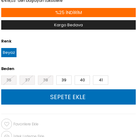
₺418,03
`den başlayan taksitlerle
%
25
İNDIRIM
Kargo Bedava
Renk
Beyaz
Beden
36
37
38
39
40
41
Favorilere Ekle
İstek Listeme Ekle