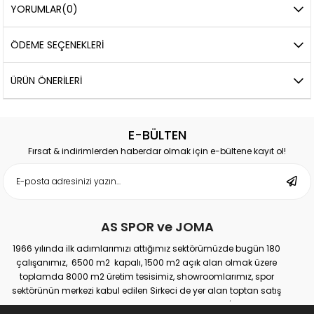
YORUMLAR
(0)
ÖDEME SEÇENEKLERI
ÜRÜN ÖNERILERI
E-BÜLTEN
Fırsat & indirimlerden haberdar olmak için e-bültene kayıt ol!
AS SPOR ve JOMA
1966 yılında ilk adımlarımızı attığımız sektörümüzde bugün 180
çalışanımız, 6500 m2 kapalı, 1500 m2 açık alan olmak üzere
toplamda 8000 m2 üretim tesisimiz, showroomlarımız, spor
sektörünün merkezi kabul edilen Sirkeci de yer alan toptan satış
mağazamız, Türkiye genelinde yaklaşık 300 bayimiz, İstanbul’da 10