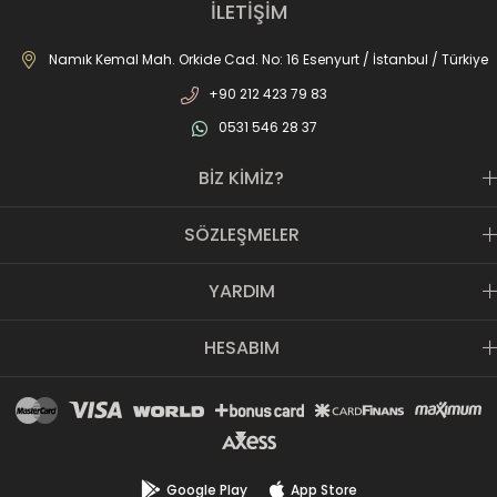
perakande mağazamız, Türkiye’ye hizmet eden e-ticaret sanal
İLETİŞİM
mağazamız ile AS SPOR ailesi günden güne büyüyerek sektöre,
JOMA markası ile de Türkiye'de ülkemize hizmet etmektedir.
Namık Kemal Mah. Orkide Cad. No: 16 Esenyurt / İstanbul / Türkiye
+90 212 423 79 83
0531 546 28 37
BİZ KİMİZ?
SÖZLEŞMELER
YARDIM
HESABIM
Google Play
App Store