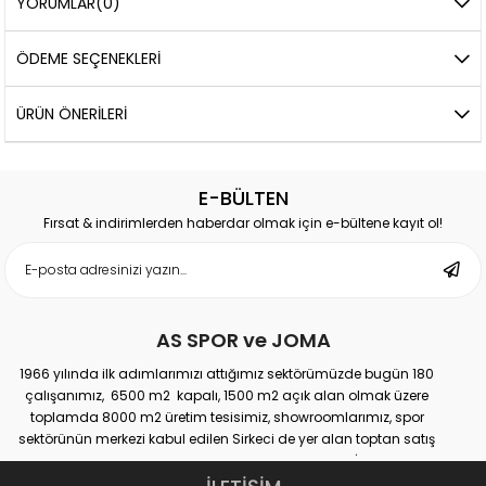
YORUMLAR
(0)
ÖDEME SEÇENEKLERI
ÜRÜN ÖNERILERI
E-BÜLTEN
Fırsat & indirimlerden haberdar olmak için e-bültene kayıt ol!
AS SPOR ve JOMA
1966 yılında ilk adımlarımızı attığımız sektörümüzde bugün 180
çalışanımız, 6500 m2 kapalı, 1500 m2 açık alan olmak üzere
toplamda 8000 m2 üretim tesisimiz, showroomlarımız, spor
sektörünün merkezi kabul edilen Sirkeci de yer alan toptan satış
mağazamız, Türkiye genelinde yaklaşık 300 bayimiz, İstanbul’da 10
perakande mağazamız, Türkiye’ye hizmet eden e-ticaret sanal