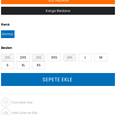
%
10
İNDIRIM
Kargo Bedava
Renk
Kırmızı
Beden
2XL
2XS
3XL
3XS
4XL
L
M
S
XL
XS
Favorilere Ekle
İstek Listeme Ekle