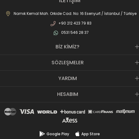
İLETİŞİM
mağazamız ile AS SPOR ailesi günden güne büyüyerek sektöre,
JOMA markası ile de Türkiye'de ülkemize hizmet etmektedir.
Namık Kemal Mah. Orkide Cad. No: 16 Esenyurt / İstanbul / Türkiye
+90 212 423 79 83
0531 546 28 37
BİZ KİMİZ?
SÖZLEŞMELER
YARDIM
HESABIM
Google Play
App Store