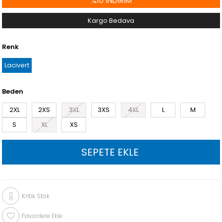
%
10
İNDIRIM
Kargo Bedava
Renk
Lacivert
Beden
2XL
2XS
3XL
3XS
4XL
L
M
S
XL
XS
Kritik Stok
Favorilere Ekle