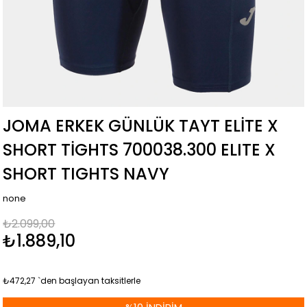
JOMA ERKEK GÜNLÜK TAYT ELITE X
SHORT TIGHTS 700038.300 ELITE X
SHORT TIGHTS NAVY
none
₺2.099,00
₺1.889,10
₺472,27
`den başlayan taksitlerle