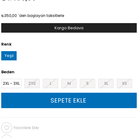
₺350,00
`den başlayan taksitlerle
Kargo Bedava
Renk
Yeşil
Beden
2XL - 3XL
2XS
L
M
S
XL
XS
Favorilere Ekle