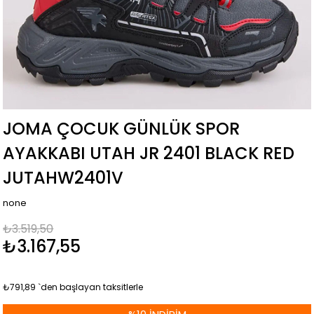
JOMA ÇOCUK GÜNLÜK SPOR
AYAKKABI UTAH JR 2401 BLACK RED
JUTAHW2401V
none
₺3.519,50
₺3.167,55
₺791,89
`den başlayan taksitlerle