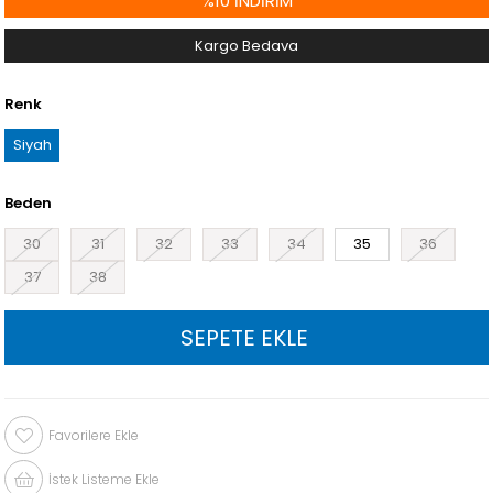
%
10
İNDIRIM
Kargo Bedava
Renk
Siyah
Beden
30
31
32
33
34
35
36
37
38
Favorilere Ekle
İstek Listeme Ekle