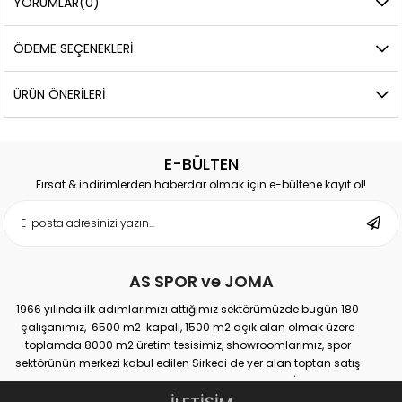
YORUMLAR
(0)
ÖDEME SEÇENEKLERI
ÜRÜN ÖNERILERI
E-BÜLTEN
Fırsat & indirimlerden haberdar olmak için e-bültene kayıt ol!
AS SPOR ve JOMA
1966 yılında ilk adımlarımızı attığımız sektörümüzde bugün 180
çalışanımız, 6500 m2 kapalı, 1500 m2 açık alan olmak üzere
toplamda 8000 m2 üretim tesisimiz, showroomlarımız, spor
sektörünün merkezi kabul edilen Sirkeci de yer alan toptan satış
mağazamız, Türkiye genelinde yaklaşık 300 bayimiz, İstanbul’da 10
perakande mağazamız, Türkiye’ye hizmet eden e-ticaret sanal