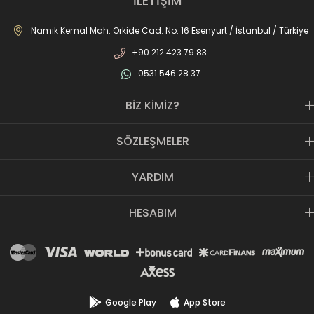
İLETİŞİM
mağazamız ile AS SPOR ailesi günden güne büyüyerek sektöre,
JOMA markası ile de Türkiye'de ülkemize hizmet etmektedir.
Namık Kemal Mah. Orkide Cad. No: 16 Esenyurt / İstanbul / Türkiye
+90 212 423 79 83
0531 546 28 37
BİZ KİMİZ?
SÖZLEŞMELER
YARDIM
HESABIM
Google Play
App Store