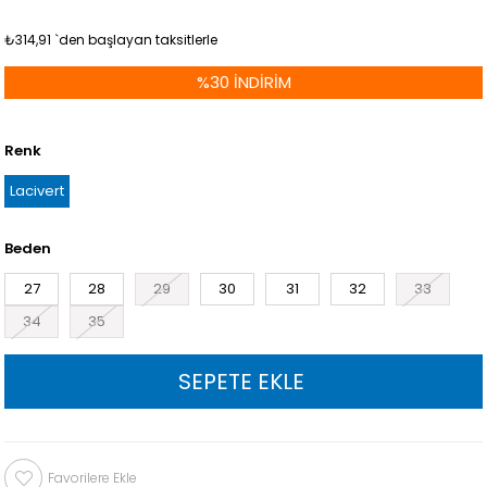
₺314,91
`den başlayan taksitlerle
%
30
İNDIRIM
Renk
Lacivert
Beden
27
28
29
30
31
32
33
34
35
Favorilere Ekle