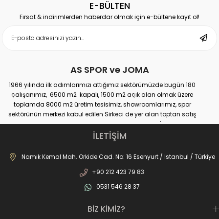
PREMIUM TRAINING
PREMIUM TRAINING
E-BÜLTEN
SHORT
SHORT
Fırsat & indirimlerden haberdar olmak için e-bültene kayıt ol!
AS SPOR ve JOMA
1966 yılında ilk adımlarımızı attığımız sektörümüzde bugün 180
çalışanımız, 6500 m2 kapalı, 1500 m2 açık alan olmak üzere
toplamda 8000 m2 üretim tesisimiz, showroomlarımız, spor
sektörünün merkezi kabul edilen Sirkeci de yer alan toptan satış
mağazamız, Türkiye genelinde yaklaşık 300 bayimiz, İstanbul’da 10
perakande mağazamız, Türkiye’ye hizmet eden e-ticaret sanal
İLETİŞİM
mağazamız ile AS SPOR ailesi günden güne büyüyerek sektöre,
JOMA markası ile de Türkiye'de ülkemize hizmet etmektedir.
Namık Kemal Mah. Orkide Cad. No: 16 Esenyurt / İstanbul / Türkiye
+90 212 423 79 83
0531 546 28 37
BİZ KİMİZ?