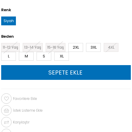
Renk
Siyah
Beden
11-12 Yaş
13-14 Yaş
15-16 Yaş
2XL
3XL
4XL
L
M
S
XL
Favorilere Ekle
İstek Listeme Ekle
Karşılaştır