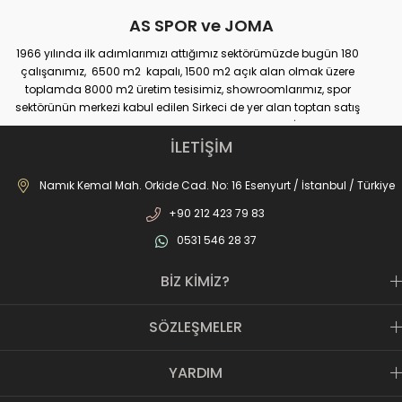
AS SPOR ve JOMA
1966 yılında ilk adımlarımızı attığımız sektörümüzde bugün 180
çalışanımız, 6500 m2 kapalı, 1500 m2 açık alan olmak üzere
toplamda 8000 m2 üretim tesisimiz, showroomlarımız, spor
sektörünün merkezi kabul edilen Sirkeci de yer alan toptan satış
mağazamız, Türkiye genelinde yaklaşık 300 bayimiz, İstanbul’da 10
perakande mağazamız, Türkiye’ye hizmet eden e-ticaret sanal
İLETİŞİM
mağazamız ile AS SPOR ailesi günden güne büyüyerek sektöre,
JOMA markası ile de Türkiye'de ülkemize hizmet etmektedir.
Namık Kemal Mah. Orkide Cad. No: 16 Esenyurt / İstanbul / Türkiye
+90 212 423 79 83
0531 546 28 37
BİZ KİMİZ?
SÖZLEŞMELER
YARDIM