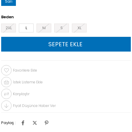
Sarı
Beden
2XL
L
M
S
XL
Favorilere Ekle
İstek Listeme Ekle
Karşılaştır
Fiyat Düşünce Haber Ver
Paylaş :