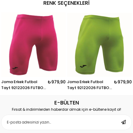
RENK SEÇENEKLERI
Joma Erkek Futbol
₺979,90
Joma Erkek Futbol
₺979,90
Tayt 92122026 FUTBOL
Tayt 92122026 FUTBOL
TAYT
TAYT
E-BÜLTEN
Fırsat & indirimlerden haberdar olmak için e-bültene kayıt ol!