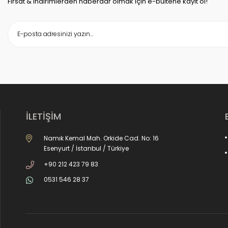
Fırsat & indirimlerden haberdar olmak için e-bültene kayıt ol!
İLETİŞİM
Namık Kemal Mah. Orkide Cad. No: 16
Esenyurt / İstanbul / Türkiye
+90 212 423 79 83
0531 546 28 37