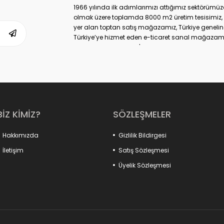
1966 yılında ilk adımlarımızı attığımız sektörüm
olmak üzere toplamda 8000 m2 üretim tesisimiz, 
yer alan toptan satış mağazamız, Türkiye geneli
Türkiye’ye hizmet eden e-ticaret sanal mağazamı
markası ile de Türkiye'de ülkemize hizmet etmekte
BİZ KİMİZ?
SÖZLEŞMELER
Hakkımızda
Gizlilik Bildirgesi
İletişim
Satış Sözleşmesi
Üyelik Sözleşmesi