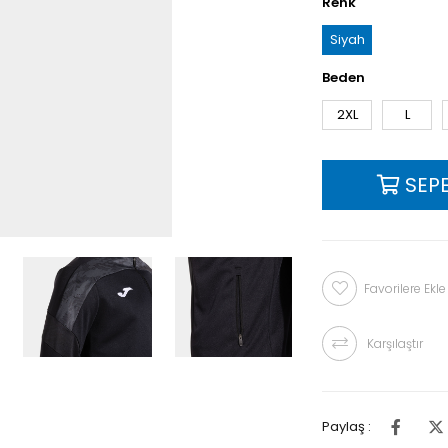
Renk
Siyah
Beden
2XL
L
Favorilere Ekle
Karşılaştır
Paylaş :