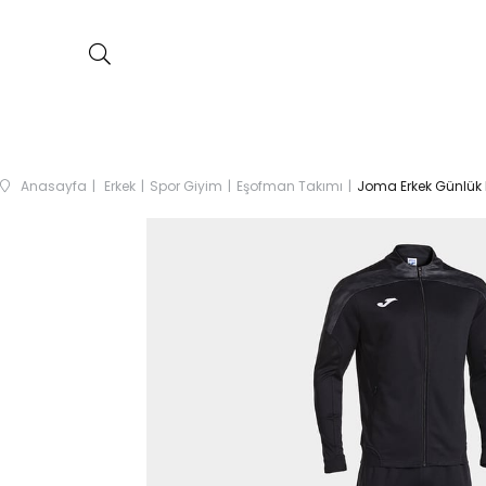
Anasayfa
Erkek
Spor Giyim
Eşofman Takımı
Joma Erkek Günlük