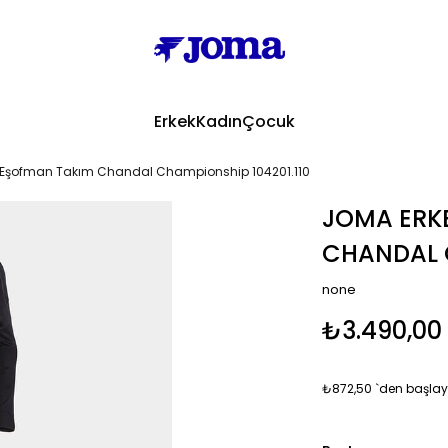
Erkek
Kadın
Çocuk
 Eşofman Takım Chandal Championship 104201.110
JOMA ERK
CHANDAL C
none
₺3.490,00
₺872,50
`den başlaya