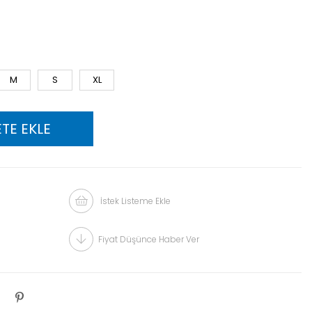
M
S
XL
İstek Listeme Ekle
Fiyat Düşünce Haber Ver