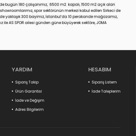
üzde bugün 180 çalışanımız, 6500 m2 kapalı, 1500 m2 açık alan
showroomlarımız, spor sektörünün merkezi kabul edilen Sirkeci de
nde yaklaşık 300 bayimiz, İstanbul’da 10 perakande mağazamız,
z ile AS SPOR ailesi günden güne büyüyerek sektöre, JOMA
dir.
YARDIM
HESABIM
Sipariş Takip
Sipariş Listem
Ürün Garantisi
İade Taleplerim
İade ve Değişim
Adres Bilgilerim