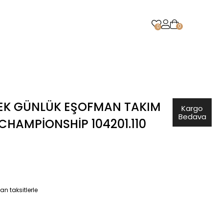
0
0
EK GÜNLÜK EŞOFMAN TAKIM
Kargo
Bedava
HAMPIONSHIP 104201.110
n taksitlerle