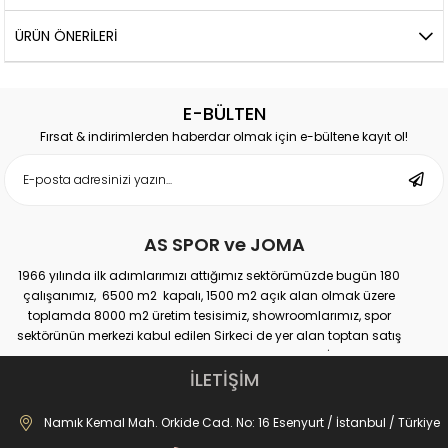
ÜRÜN ÖNERILERI
E-BÜLTEN
Fırsat & indirimlerden haberdar olmak için e-bültene kayıt ol!
AS SPOR ve JOMA
1966 yılında ilk adımlarımızı attığımız sektörümüzde bugün 180
çalışanımız, 6500 m2 kapalı, 1500 m2 açık alan olmak üzere
toplamda 8000 m2 üretim tesisimiz, showroomlarımız, spor
sektörünün merkezi kabul edilen Sirkeci de yer alan toptan satış
mağazamız, Türkiye genelinde yaklaşık 300 bayimiz, İstanbul’da 10
perakande mağazamız, Türkiye’ye hizmet eden e-ticaret sanal
İLETİŞİM
mağazamız ile AS SPOR ailesi günden güne büyüyerek sektöre,
JOMA markası ile de Türkiye'de ülkemize hizmet etmektedir.
Namık Kemal Mah. Orkide Cad. No: 16 Esenyurt / İstanbul / Türkiye