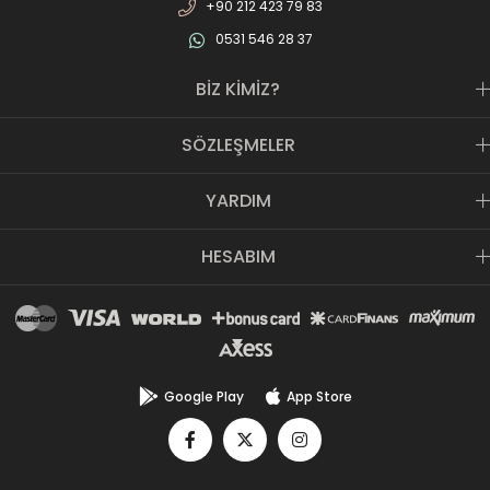
+90 212 423 79 83
0531 546 28 37
BİZ KİMİZ?
SÖZLEŞMELER
YARDIM
HESABIM
Google Play
App Store