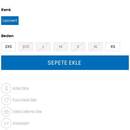
Renk
Lacivert
Beden
2XS
3XS
L
M
S
XL
XS
Kritik Stok
Favorilere Ekle
İstek Listeme Ekle
Karşılaştır