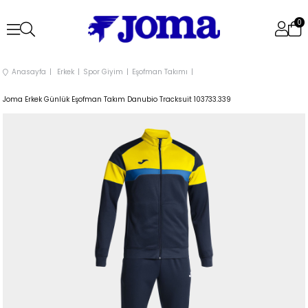
0
Anasayfa
Erkek
Spor Giyim
Eşofman Takımı
Joma Erkek Günlük Eşofman Takım Danubio Tracksuit 103733.339