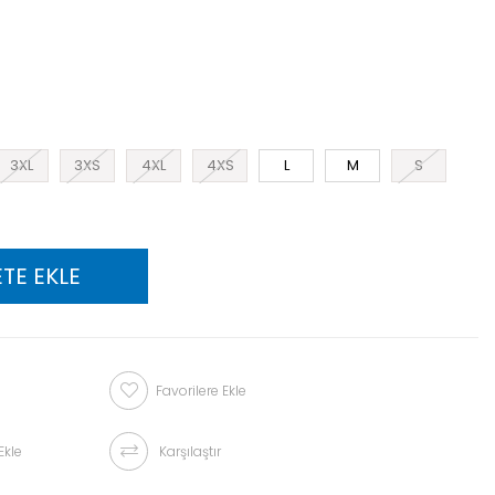
3XL
3XS
4XL
4XS
L
M
S
Favorilere Ekle
Ekle
Karşılaştır