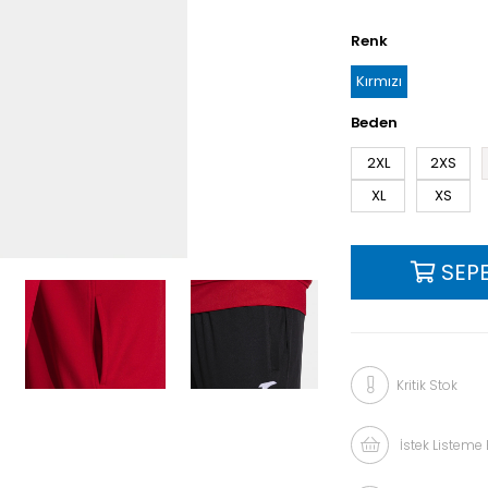
Renk
Kırmızı
Beden
2XL
2XS
XL
XS
Kritik Stok
İstek Listeme 