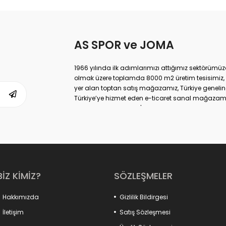
AS SPOR ve JOMA
1966 yılında ilk adımlarımızı attığımız sektörüm
olmak üzere toplamda 8000 m2 üretim tesisimiz, 
yer alan toptan satış mağazamız, Türkiye geneli
Türkiye’ye hizmet eden e-ticaret sanal mağazamı
markası ile de Türkiye'de ülkemize hizmet etmekte
BİZ KİMİZ?
SÖZLEŞMELER
Hakkımızda
Gizlilik Bildirgesi
İletişim
Satış Sözleşmesi