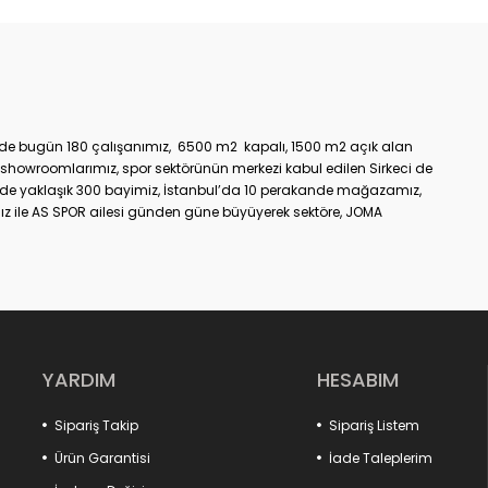
üzde bugün 180 çalışanımız, 6500 m2 kapalı, 1500 m2 açık alan
showroomlarımız, spor sektörünün merkezi kabul edilen Sirkeci de
nde yaklaşık 300 bayimiz, İstanbul’da 10 perakande mağazamız,
z ile AS SPOR ailesi günden güne büyüyerek sektöre, JOMA
dir.
YARDIM
HESABIM
Sipariş Takip
Sipariş Listem
Ürün Garantisi
İade Taleplerim