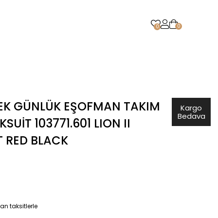
0
0
EK GÜNLÜK EŞOFMAN TAKIM
Kargo
Bedava
SUIT 103771.601 LION II
 RED BLACK
n taksitlerle