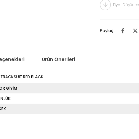
Fiyat Düşünce
Paylaş :
çenekleri
Ürün Önerileri
II TRACKSUIT RED BLACK
OR GİYİM
NLÜK
KEK