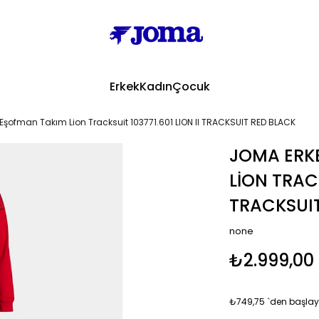
Erkek
Kadın
Çocuk
Eşofman Takım Lion Tracksuit 103771.601 LION II TRACKSUIT RED BLACK
JOMA ERK
LION TRACK
TRACKSUIT
none
₺2.999,00
₺749,75
`den başlaya