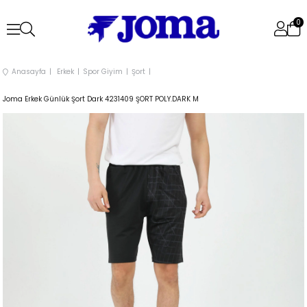
0
Anasayfa
Erkek
Spor Giyim
Şort
Joma Erkek Günlük Şort Dark 4231409 ŞORT POLY.DARK M