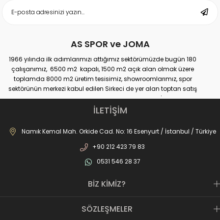
AS SPOR ve JOMA
1966 yılında ilk adımlarımızı attığımız sektörümüzde bugün 180
çalışanımız, 6500 m2 kapalı, 1500 m2 açık alan olmak üzere
toplamda 8000 m2 üretim tesisimiz, showroomlarımız, spor
sektörünün merkezi kabul edilen Sirkeci de yer alan toptan satış
mağazamız, Türkiye genelinde yaklaşık 300 bayimiz, İstanbul’da 10
perakande mağazamız, Türkiye’ye hizmet eden e-ticaret sanal
İLETİŞİM
mağazamız ile AS SPOR ailesi günden güne büyüyerek sektöre,
JOMA markası ile de Türkiye'de ülkemize hizmet etmektedir.
Namık Kemal Mah. Orkide Cad. No: 16 Esenyurt / İstanbul / Türkiye
+90 212 423 79 83
0531 546 28 37
BİZ KİMİZ?
SÖZLEŞMELER