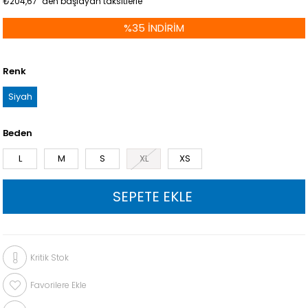
₺204,67
`den başlayan taksitlerle
%
35
İNDIRIM
Renk
Siyah
Beden
L
M
S
XL
XS
Kritik Stok
Favorilere Ekle