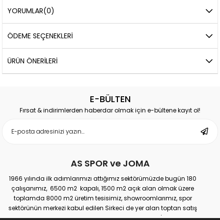
YORUMLAR
(0)
ÖDEME SEÇENEKLERI
ÜRÜN ÖNERILERI
E-BÜLTEN
Fırsat & indirimlerden haberdar olmak için e-bültene kayıt ol!
AS SPOR ve JOMA
1966 yılında ilk adımlarımızı attığımız sektörümüzde bugün 180
çalışanımız, 6500 m2 kapalı, 1500 m2 açık alan olmak üzere
toplamda 8000 m2 üretim tesisimiz, showroomlarımız, spor
sektörünün merkezi kabul edilen Sirkeci de yer alan toptan satış
mağazamız, Türkiye genelinde yaklaşık 300 bayimiz, İstanbul’da 10