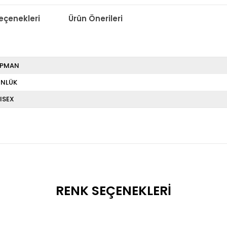
çenekleri
Ürün Önerileri
İPMAN
NLÜK
ISEX
RENK SEÇENEKLERI