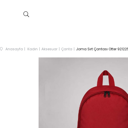
Anasayfa
Kadın
Aksesuar
Çanta
Joma Sırt Çantası Otter 92122