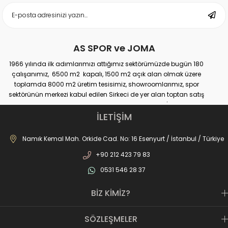
AS SPOR ve JOMA
1966 yılında ilk adımlarımızı attığımız sektörümüzde bugün 180
çalışanımız, 6500 m2 kapalı, 1500 m2 açık alan olmak üzere
toplamda 8000 m2 üretim tesisimiz, showroomlarımız, spor
sektörünün merkezi kabul edilen Sirkeci de yer alan toptan satış
mağazamız, Türkiye genelinde yaklaşık 300 bayimiz, İstanbul’da 10
perakande mağazamız, Türkiye’ye hizmet eden e-ticaret sanal
İLETİŞİM
mağazamız ile AS SPOR ailesi günden güne büyüyerek sektöre,
JOMA markası ile de Türkiye'de ülkemize hizmet etmektedir.
Namık Kemal Mah. Orkide Cad. No: 16 Esenyurt / İstanbul / Türkiye
+90 212 423 79 83
0531 546 28 37
BİZ KİMİZ?
SÖZLEŞMELER