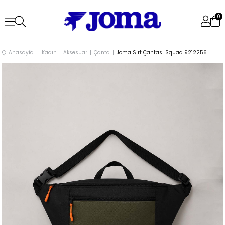
0
Anasayfa
Kadın
Aksesuar
Çanta
Joma Sırt Çantası Squad 9212256