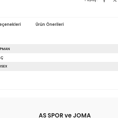
çenekleri
Ürün Önerileri
İPMAN
AÇ
ISEX
AS SPOR ve JOMA