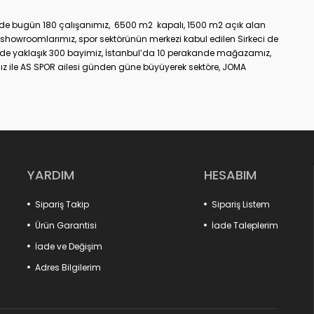
üzde bugün 180 çalışanımız, 6500 m2 kapalı, 1500 m2 açık alan
showroomlarımız, spor sektörünün merkezi kabul edilen Sirkeci de
nde yaklaşık 300 bayimiz, İstanbul’da 10 perakande mağazamız,
z ile AS SPOR ailesi günden güne büyüyerek sektöre, JOMA
dir.
YARDIM
HESABIM
Sipariş Takip
Sipariş Listem
Ürün Garantisi
İade Taleplerim
İade ve Değişim
Adres Bilgilerim