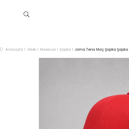
Anasayfa
Erkek
Aksesuar
Şapka
Joma Tenis Maç Şapka Şapka