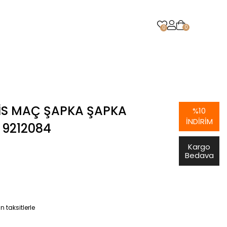
0
0
IS MAÇ ŞAPKA ŞAPKA
%
10
İNDIRIM
 9212084
Kargo
Bedava
 taksitlerle