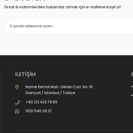
Fırsat & indirimlerden haberdar olmak için e-bültene kayıt ol!
İLETİŞİM
Namık Kemal Mah. Orkide Cad. No: 16
Esenyurt / İstanbul / Türkiye
+90 212 423 79 83
0531 546 28 37