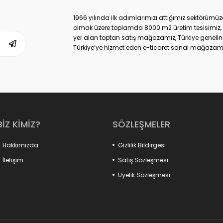
1966 yılında ilk adımlarımızı attığımız sektörüm
olmak üzere toplamda 8000 m2 üretim tesisimiz, 
yer alan toptan satış mağazamız, Türkiye geneli
Türkiye’ye hizmet eden e-ticaret sanal mağazamı
markası ile de Türkiye'de ülkemize hizmet etmekte
BİZ KİMİZ?
SÖZLEŞMELER
Hakkımızda
Gizlilik Bildirgesi
İletişim
Satış Sözleşmesi
Üyelik Sözleşmesi