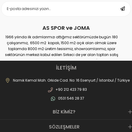
AS SPOR ve JOMA
1966 yılında ilk adımlarımızı attığımız sektörümüzde bugün 180
çalışanımız, 6500 m2 kapalı, 1500 m2 açık alan olmak üzere
toplamda 8000 m2 üretim tesisimiz, showroomlarımız, spor
sektörünün merkezi kabul edilen Sirkeci de yer alan toptan satış
mağazamız, Türkiye genelinde yaklaşık 300 bayimiz, İstanbul’da 10
perakande mağazamız, Türkiye’ye hizmet eden e-ticaret sanal
İLETİŞİM
mağazamız ile AS SPOR ailesi günden güne büyüyerek sektöre,
JOMA markası ile de Türkiye'de ülkemize hizmet etmektedir.
Namık Kemal Mah. Orkide Cad. No: 16 Esenyurt / İstanbul / Türkiye
+90 212 423 79 83
0531 546 28 37
BİZ KİMİZ?
SÖZLEŞMELER