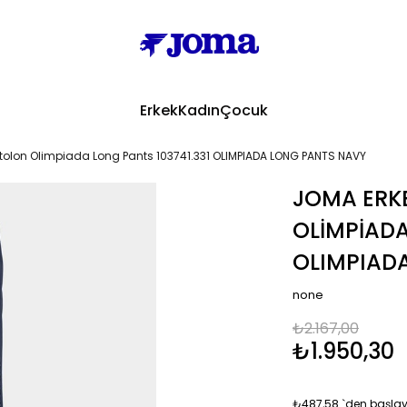
Erkek
Kadın
Çocuk
tolon Olimpiada Long Pants 103741.331 OLIMPIADA LONG PANTS NAVY
JOMA ERK
OLIMPIADA
OLIMPIAD
none
₺2.167,00
₺1.950,30
₺487,58
`den başlaya