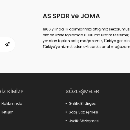
AS SPOR ve JOMA
1966 yılında ilk adımlarımızı attığımız sektörüm
olmak üzere toplamda 8000 m2 üretim tesisimiz, 
yer alan toptan satış mağazamız, Türkiye geneli
Türkiye’ye hizmet eden e-ticaret sanal mağazamı
markası ile de Türkiye'de ülkemize hizmet etmekte
BİZ KİMİZ?
SÖZLEŞMELER
Hakkımızda
Gizlilik Bildirgesi
İletişim
Satış Sözleşmesi
Üyelik Sözleşmesi