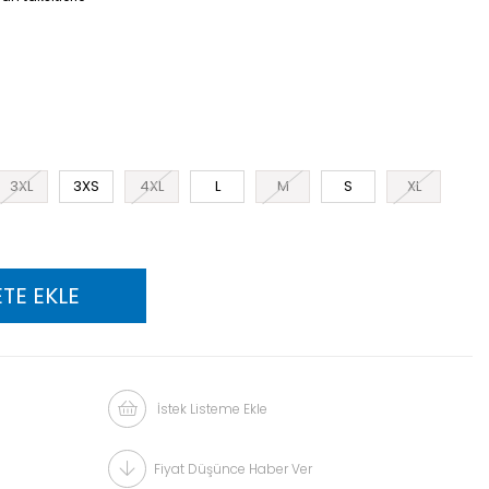
3XL
3XS
4XL
L
M
S
XL
İstek Listeme Ekle
Fiyat Düşünce Haber Ver