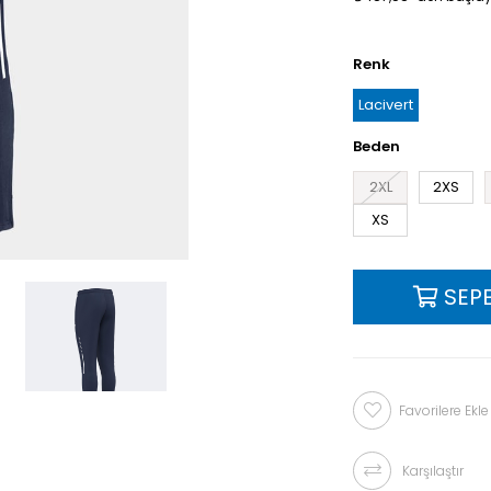
Renk
Lacivert
Beden
2XL
2XS
XS
Favorilere Ekle
Karşılaştır