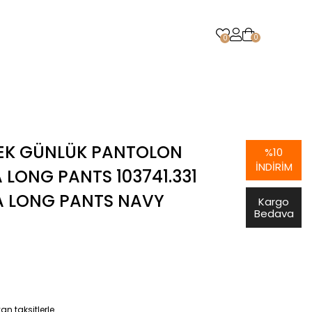
0
0
EK GÜNLÜK PANTOLON
%
10
İNDIRIM
 LONG PANTS 103741.331
A LONG PANTS NAVY
Kargo
Bedava
n taksitlerle