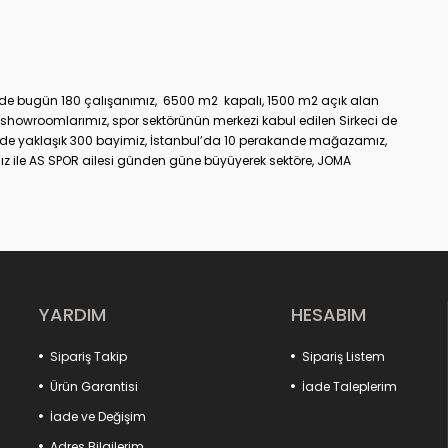
üzde bugün 180 çalışanımız, 6500 m2 kapalı, 1500 m2 açık alan
showroomlarımız, spor sektörünün merkezi kabul edilen Sirkeci de
nde yaklaşık 300 bayimiz, İstanbul’da 10 perakande mağazamız,
z ile AS SPOR ailesi günden güne büyüyerek sektöre, JOMA
dir.
YARDIM
HESABIM
Sipariş Takip
Sipariş Listem
Ürün Garantisi
İade Taleplerim
İade ve Değişim
Adres Bilgilerim