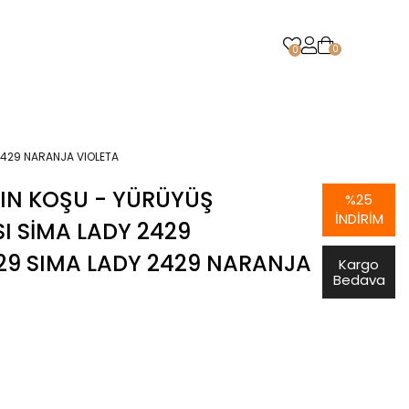
0
0
2429 NARANJA VIOLETA
IN KOŞU - YÜRÜYÜŞ
%
25
İNDIRIM
I SIMA LADY 2429
29 SIMA LADY 2429 NARANJA
Kargo
Bedava