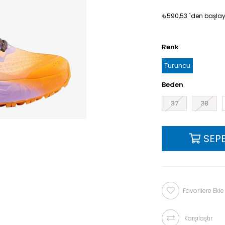
₺590,53
`den başlaya
Renk
Turuncu
Beden
37
38
Favorilere Ekle
Karşılaştır