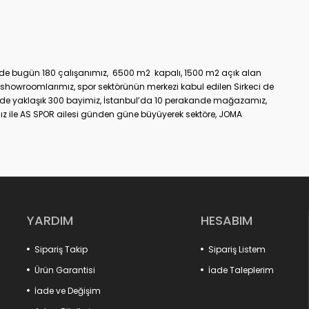
üzde bugün 180 çalışanımız, 6500 m2 kapalı, 1500 m2 açık alan
showroomlarımız, spor sektörünün merkezi kabul edilen Sirkeci de
nde yaklaşık 300 bayimiz, İstanbul’da 10 perakande mağazamız,
z ile AS SPOR ailesi günden güne büyüyerek sektöre, JOMA
dir.
YARDIM
HESABIM
Sipariş Takip
Sipariş Listem
Ürün Garantisi
İade Taleplerim
İade ve Değişim