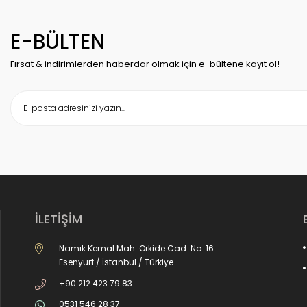
E-BÜLTEN
Fırsat & indirimlerden haberdar olmak için e-bültene kayıt ol!
İLETİŞİM
Namık Kemal Mah. Orkide Cad. No: 16
Esenyurt / İstanbul / Türkiye
+90 212 423 79 83
0531 546 28 37