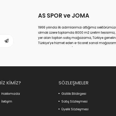
AS SPOR ve JOMA
1966 yılında ilk adımlarımızı attığımız sektörüm
olmak üzere toplamda 8000 m2 üretim tesisimiz, 
yer alan toptan satış mağazamız, Türkiye geneli
Türkiye’ye hizmet eden e-ticaret sanal mağazamı
markası ile de Türkiye'de ülkemize hizmet etmekte
BİZ KİMİZ?
SÖZLEŞMELER
Hakkımızda
Gizlilik Bildirgesi
İletişim
Satış Sözleşmesi
Üyelik Sözleşmesi