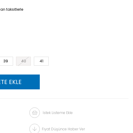
n taksitlerle
39
40
41
İstek Listeme Ekle
Fiyat Düşünce Haber Ver