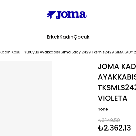
Erkek
Kadın
Çocuk
adın Koşu - Yürüyüş Ayakkabısı Sima Lady 2429 Tksmls2429 SIMA LADY 
JOMA KAD
AYAKKABIS
TKSMLS24
VIOLETA
none
₺3.149,50
₺2.362,13