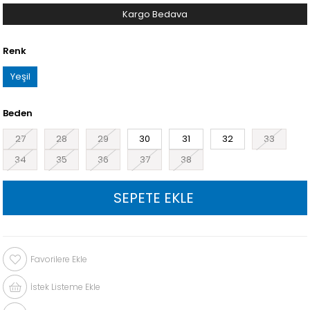
Kargo Bedava
Renk
Yeşil
Beden
27
28
29
30
31
32
33
34
35
36
37
38
Favorilere Ekle
İstek Listeme Ekle