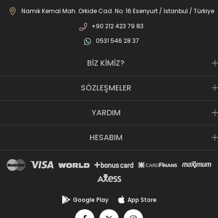
JOMA markası ile de Türkiye'de ülkemize hizmet etmektedir.
Namık Kemal Mah. Orkide Cad. No: 16 Esenyurt / İstanbul / Türkiye
+90 212 423 79 83
0531 546 28 37
BİZ KİMİZ?
SÖZLEŞMELER
YARDIM
HESABIM
Google Play
App Store