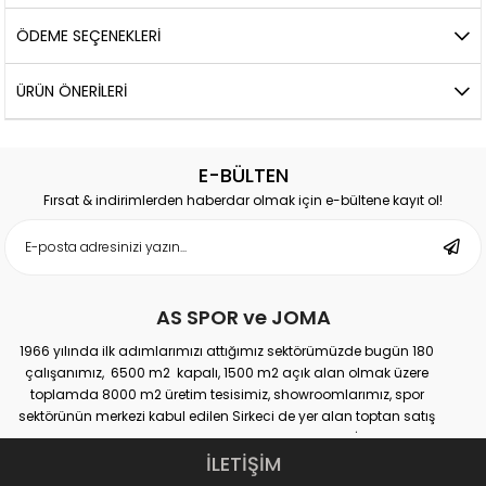
ÖDEME SEÇENEKLERI
ÜRÜN ÖNERILERI
E-BÜLTEN
Fırsat & indirimlerden haberdar olmak için e-bültene kayıt ol!
AS SPOR ve JOMA
1966 yılında ilk adımlarımızı attığımız sektörümüzde bugün 180
çalışanımız, 6500 m2 kapalı, 1500 m2 açık alan olmak üzere
toplamda 8000 m2 üretim tesisimiz, showroomlarımız, spor
sektörünün merkezi kabul edilen Sirkeci de yer alan toptan satış
mağazamız, Türkiye genelinde yaklaşık 300 bayimiz, İstanbul’da 10
perakande mağazamız, Türkiye’ye hizmet eden e-ticaret sanal
İLETİŞİM
mağazamız ile AS SPOR ailesi günden güne büyüyerek sektöre,